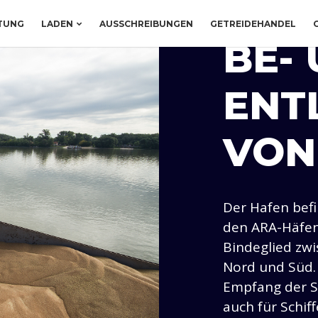
TUNG
LADEN
AUSSCHREIBUNGEN
GETREIDEHANDEL
BE-
ENT
VON
Der Hafen bef
den ARA-Häfen
Bindeglied zwi
Nord und Süd. 
Empfang der Sc
auch für Schif